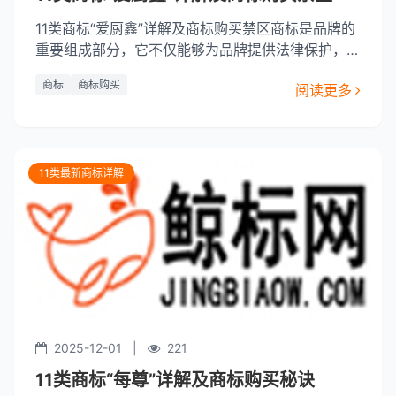
11类商标“爱厨鑫”详解及商标购买禁区商标是品牌的
重要组成部分，它不仅能够为品牌提供法律保护，还
能显著提升品牌识别度和市场竞争力。本文将重点介
商标
商标购买
阅读更多
绍11类商标“爱厨鑫”，并探讨其特点及优势，同时提
醒潜在买家注意商标购买中的禁区。1. 商标名称解析
“爱厨鑫”作为商标，主要涉及11类商标，即“餐饮服
务”。这个商标
11类最新商标详解
2025-12-01
|
221
11类商标“每尊”详解及商标购买秘诀