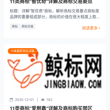
11类商标“智优奇”详解及商标交易要点
标题：详解“智优奇”商标，解析商标交易要点商标是
品牌的重要组成部分，商标的价值在很大程度上取决
于其独特性、识别度和品牌信誉。在商标交易中，商
商标
商标交易
阅读更多
标的类型、注册情况、品牌影响力、市场价值等因素
都会影响交易价格和交易结果。今天，我们将聚焦于
“智优奇”商标，从其独特性、优势、以及商标交易的
关键要点进行解析。
11类最新商标详解
2025-12-01
|
182
11类商标“爱厨鑫”详解及商标购买禁区