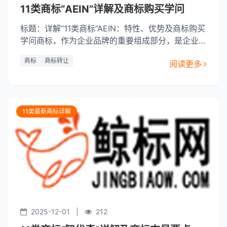
11类商标“AEIN”详解及商标购买学问
标题：详解“11类商标”AEIN：特性、优势及商标购买
学问商标，作为企业品牌的重要组成部分，是企业进
行市场竞争的重要工具。商标的种类繁多，根据《中
商标
商标转让
阅读更多
华人民共和国商标法》，商标可以分为10大类，而
“11类商标”AEIN则归属于第11类，主要涉及机械设
备、工具、仪器、仪表、电气设备等。一、AEIN商
标详解AEIN商标，全称为“
11类最新商标详解
2025-12-01
|
212