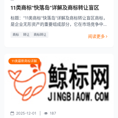
11类商标“快落岛”详解及商标转让盲区
标题：“11类商标”快落岛”详解及商标转让盲区商标，
是企业无形资产的重要组成部分，它在市场竞争中发
挥着举足轻重的作用。而商标的转让则涉及到了企业
商标
转让
商标转让
阅读更多
的商业利益，对商标进行深入的了解，对于企业来说
是非常重要的。今天，我们就以“11类商标”快落岛”为
例，进行商标的解析，探讨其在商标转让中的优势。
“快落岛”商标
11类最新商标详解
2025-12-01
|
187