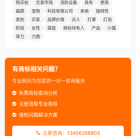
购买权
交易市场
消防设备
具有
使用
扁鹊
宠物
科技有限公司
本纳
独特性
类别
买家
品牌价值
达人
灯罩
灯泡
阶段
女性
袋鼠
商标持有人
产品
小猫
菲力
力图
有商标相关问题？
专业顾问为您提供一对一咨询服务
免费商标查询分析
注册流程专业指导
侵权问题解决方案
立即咨询：13456268803