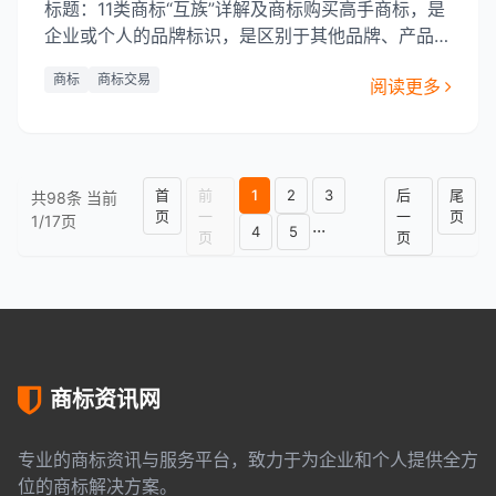
标题：11类商标“互族”详解及商标购买高手商标，是
企业或个人的品牌标识，是区别于其他品牌、产品或
服务的重要标识。而“互族”商标，作为商标中的一
商标
商标交易
阅读更多
员，也拥有自己独特的优势。这里我们将探讨11类商
标“互族”商标的特点和优势。“互族”商标，是由阿里
巴巴集团推出的商标注册服务品牌，其商标注册服务
涵盖了11类商标，
首
前
1
2
3
后
尾
共98条 当前
页
一
一
页
1/17页
···
4
5
页
页
商标资讯网
专业的商标资讯与服务平台，致力于为企业和个人提供全方
位的商标解决方案。