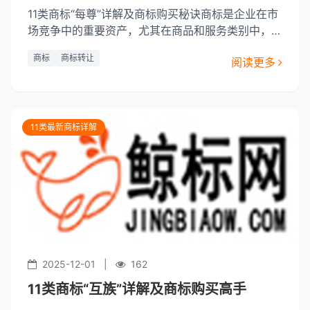
11类商标“每尊”详解及商标购买秘诀商标是企业在市
场竞争中的重要资产，尤其在商品和服务类别中，商
标的保护和使用能够有效提升品牌知名度和市场竞争
商标
商标转让
阅读更多
力。本文将重点介绍“11类商标”——“每尊”商标的特
性及其在商标购买中的秘诀。1. 商标概述“每尊”商
标，作为一款专为高端消费者打造的高端品牌，其核
心理念是为消费
11类最新商标详解
2025-12-01
|
162
11类商标“互族”详解及商标购买高手