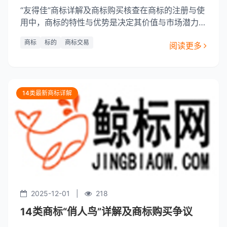
“友得佳”商标详解及商标购买核查在商标的注册与使
用中，商标的特性与优势是决定其价值与市场潜力的
关键因素。本文将重点介绍一款具有独特优势的商标
商标
标的
商标交易
阅读更多
——“友得佳”，并对其进行详细的商标购买核查，旨
在为潜在买家提供清晰的了解。“友得佳”商标的特性
与优势“友得佳”商标自诞生以来，便以其独特的设计
和内涵赢得了市
14类最新商标详解
2025-12-01
|
218
14类商标“俏人鸟”详解及商标购买争议