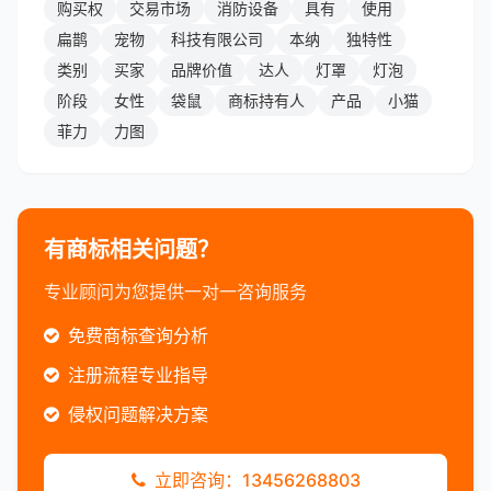
购买权
交易市场
消防设备
具有
使用
扁鹊
宠物
科技有限公司
本纳
独特性
类别
买家
品牌价值
达人
灯罩
灯泡
阶段
女性
袋鼠
商标持有人
产品
小猫
菲力
力图
有商标相关问题？
专业顾问为您提供一对一咨询服务
免费商标查询分析
注册流程专业指导
侵权问题解决方案
立即咨询：13456268803