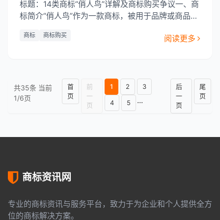
标题：14类商标“俏人鸟”详解及商标购买争议一、商
标简介“俏人鸟”作为一款商标，被用于品牌或商品的
标识，其背后承载着丰富的文化内涵。在商标分类
商标
商标购买
阅读更多
中，14类商标是针对“服装、鞋、帽”等商品的商标。
商标“俏人鸟”作为14类商标，以其独特的创意和鲜明
的视觉形象，吸引了众多消费者的注意。二、“俏人
鸟”商标的独特性
首
前
1
2
3
后
尾
共35条 当前
页
一
一
页
1/6页
···
4
5
页
页
商标资讯网
专业的商标资讯与服务平台，致力于为企业和个人提供全方
位的商标解决方案。