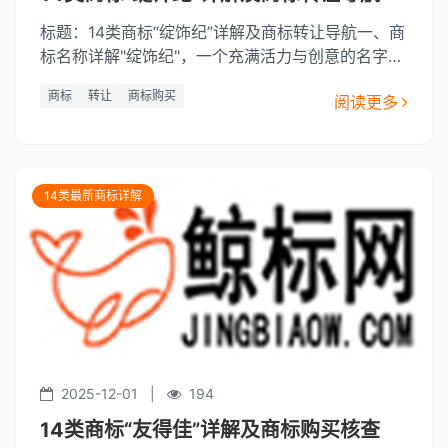
标题：14类商标“绽饰纪”详解及商标转让导航一、商
标名称详解"绽饰纪"，一个充满活力与创意的名字，
它所代表的商标，承载着其背后的设计师对于美的追
商标
转让
商标购买
阅读更多
求与表达。商标的注册类型为第14类，即涉及各种
装饰品和首饰，这表明该商标所涉及的领域广泛，可
以涵盖手表、珠宝、项链、耳环、戒指、手链、项链
等装饰品和首
14类最新商标详解
2025-12-01
|
194
14类商标“友得佳”详解及商标购买核查