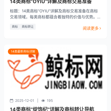
14类商标“OYIU”详解及商标交易准备
标题：14类商标“OYIU”详解及商标交易准备在商标
交易领域，每类商标都蕴含着独特的价值与优势。本
文将深入探讨14类商标“OYIU”在商标交易中的特点
商标
商标转让
阅读更多
和优势。一、商标“OYIU”详解商标“OYIU”由四个字
母组成，每个字母都有独特的含义。其中，“O”代表
开放、创新、包容；“Y”代表年轻、活力、创新；“I”
代表独立、自信
14类最新商标详解
2025-12-01
|
195
14类商标“绽饰纪”详解及商标转让导航