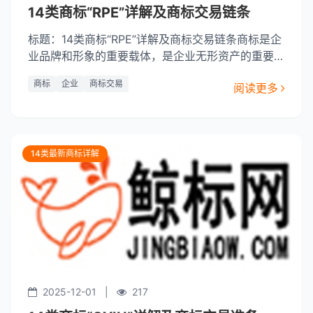
14类商标“RPE”详解及商标交易链条
标题：14类商标“RPE”详解及商标交易链条商标是企
业品牌和形象的重要载体，是企业无形资产的重要组
成部分。而“RPE”作为14类商标之一，具有独特的品
商标
企业
商标交易
阅读更多
牌识别度和市场潜力，成为许多企业青睐的商标。本
文将对“RPE”进行详细解读，介绍其独特优势，并探
索其在商标交易链条中的角色。一、商标“RPE”详解
商标“RPE”是英文
14类最新商标详解
2025-12-01
|
217