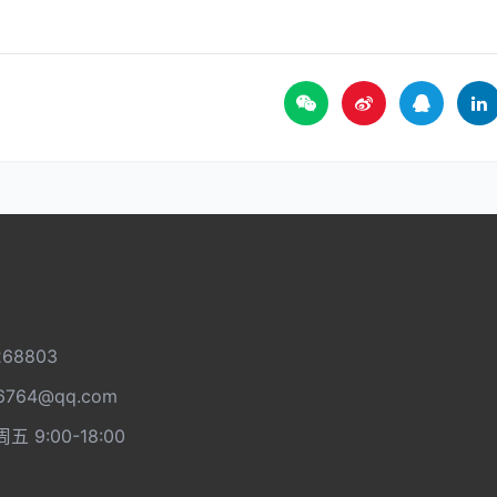
268803
6764@qq.com
 9:00-18:00