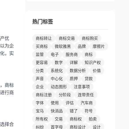
热门标签
产优
商标转让
商标交易
商标购买
以为企
买商标
微软雅黑
品牌
摩擦片
化，实
监管
电子
服务商
商标
更容易
数字
详解
知识产权
分类
系统化
数据分析
价值
声音
中心化
质押
贷款
，商标
企业
动态图形
注意事项
进行商
商标注册
分阶段
连带责任
字体
使用
评估
汽车商
宝马
快消品
错了
符号
所有权
交易
商标权
拍卖
选择合
纠纷
首字母
商标设计
设计