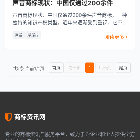
声音商标现状：中国仅通过200余件
声音商标现状：中国仅通过200余件声音商标，一种
独特的知识产权类型，近年来逐渐受到重视。它不仅
能够为企业的品牌建设增添色彩，还能够帮助企业在
声音
摩擦片
阅读更多
竞争激烈的市场中脱颖而出。然而，声音商标在中国
的发展状况如何呢？本文将探讨声音商标在中国的现
状，特别是通过200余件的注册数量，揭示其中的机
遇与挑战。声音商标在中
首页
前一页
1
后一页
尾页
共5条 当前1/1页
商标资讯网
专业的商标资讯与服务平台，致力于为企业和个人提供全方