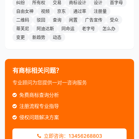
纠纷
所有权
交易
商标设计
设计
首字母
自由女神
视频
京东
通过率
注册量
二维码
驳回
查询
闲置
广告宣传
受众
蒂芙尼
阿迪达斯
同命运
老字号
怎么办
变更
新趋势
动态
有商标相关问题？
专业顾问为您提供一对一咨询服务
免费商标查询分析
注册流程专业指导
侵权问题解决方案
立即咨询：13456268803