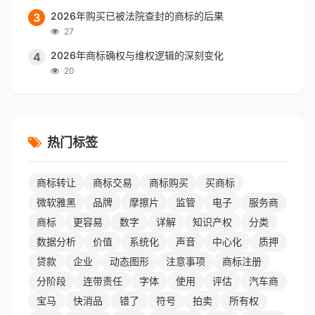
2026年购买已被法院查封的商标的后果
3
27
2026年商标确权与维权逻辑的深刻变化
4
20
热门标签
商标转让
商标交易
商标购买
买商标
微软雅黑
品牌
摩擦片
监管
电子
服务商
商标
更容易
数字
详解
知识产权
分类
数据分析
价值
系统化
声音
中心化
质押
贷款
企业
动态图形
注意事项
商标注册
分阶段
连带责任
字体
使用
评估
汽车商
宝马
快消品
错了
符号
拍卖
所有权