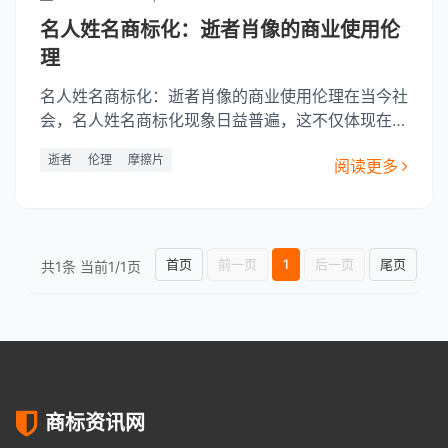
名人姓名商标化：逝者肖像的商业使用伦
理
名人姓名商标化：逝者肖像的商业使用伦理在当今社
会，名人姓名商标化现象日益普遍，这不仅体现在品
牌名称、商品名称上，甚至延伸到了对逝者的肖像进
逝者
伦理
摩擦片
阅读更多
行商业使用。名人姓名的商标化，旨在通过品牌传播
名人影响力，而逝者的肖像商业使用更是引发了广泛
的伦理讨论。本文将探讨名人姓名商标化背后的社会
现象，以及逝者肖像的商
首页
前一页
1
后一页
尾页
共1条 当前1/1页
商标资讯网