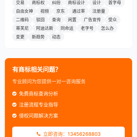
交易
商标权
纠纷
商标设计
设计
首字母
自由女神
视频
京东
通过率
注册量
二维码
驳回
查询
闲置
广告宣传
受众
蒂芙尼
阿迪达斯
同命运
老字号
怎么办
变更
新趋势
动态
有商标相关问题？
专业顾问为您提供一对一咨询服务
免费商标查询分析
注册流程专业指导
侵权问题解决方案
立即咨询：13456268803