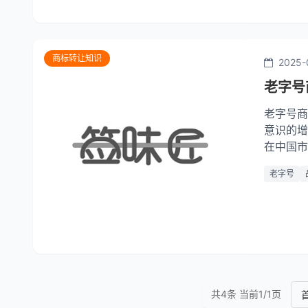
商标转让知识
2025-
老字号
老字号商
意识的增
在中国市
实威胁。
老字号
仅反映了
共4条 当前1/1页