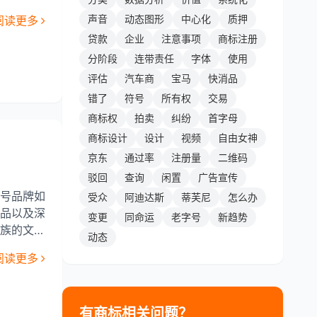
一种新的
声音
动态图形
中心化
质押
阅读更多
贷款
企业
注意事项
商标注册
分阶段
连带责任
字体
使用
评估
汽车商
宝马
快消品
错了
符号
所有权
交易
商标权
拍卖
纠纷
首字母
商标设计
设计
视频
自由女神
京东
通过率
注册量
二维码
驳回
查询
闲置
广告宣传
号品牌如
受众
阿迪达斯
蒂芙尼
怎么办
品以及深
变更
同命运
老字号
新趋势
族的文化
动态
着新的挑
阅读更多
有商标相关问题？