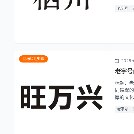
文明的演
老字号
商业现象
商标转让知识
2025-
老字号
标题：老
同璀璨的
厚的文化
精髓和历
老字号
战。老字