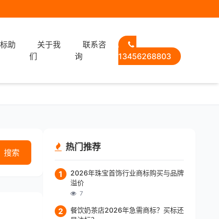
选标助
关于我
联系咨
们
询
13456268803
热门推荐
搜索
2026年珠宝首饰行业商标购买与品牌
1
溢价
7
餐饮奶茶店2026年急需商标？买标还
2