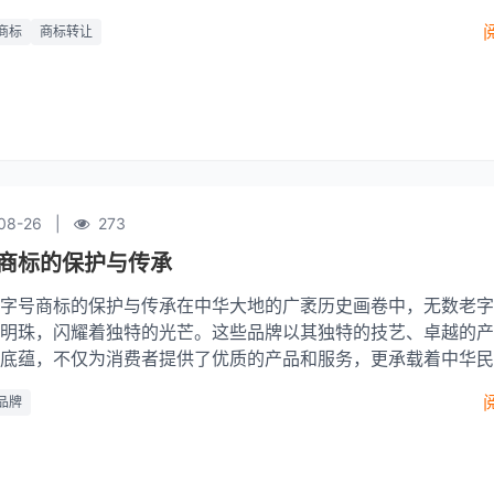
变历程。随着市场环境的变化，老字号商标的交易活动逐渐成为
商标
商标转让
，而
08-26
|
273
商标的保护与传承
字号商标的保护与传承在中华大地的广袤历史画卷中，无数老字
明珠，闪耀着独特的光芒。这些品牌以其独特的技艺、卓越的产
底蕴，不仅为消费者提供了优质的产品和服务，更承载着中华民
史记忆。然而，随着时代的变迁，老字号商标的保护与传承面临
品牌