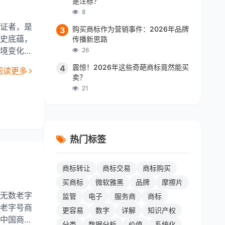
是注标？
8
证者，是
购买商标作为营销事件：2026年品牌
3
史底蕴，
传播新思路
境变化、
26
牌价值和
震惊！2026年这些奇葩商标竟然能买
4
阅读更多
卖？
21
热门标签
商标转让
商标交易
商标购买
买商标
微软雅黑
品牌
摩擦片
无数老字
监管
电子
服务商
商标
老字号商
更容易
数字
详解
知识产权
中国商业
分类
数据分析
价值
系统化