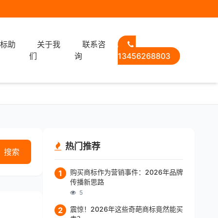
选标助
关于我
联系咨
们
询
13456268803
热门推荐
搜索
购买商标作为营销事件：2026年品牌
1
传播新思路
5
震惊！2026年这些奇葩商标竟然能买
2