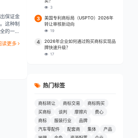
卖？
3
出保证金
美国专利商标局（USPTO）2026年
3
。这种制
转让审核新动向
全的一种
19
护另一方
2026年企业如何通过购买商标实现品
4
阅读更多
牌快速升级？
17
热门标签
商标转让
商标交易
商标购买
买商标
谈判
摩擦片
费心
商标
服装行业
品牌
汽车零配件
配套商
集体
产品
地理
金色
资源配置
企业