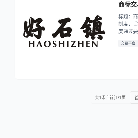
商标交
标题：商
制度，旨
度通过要
保障。如
交易平台
的利益。
共1条 当前1/1页