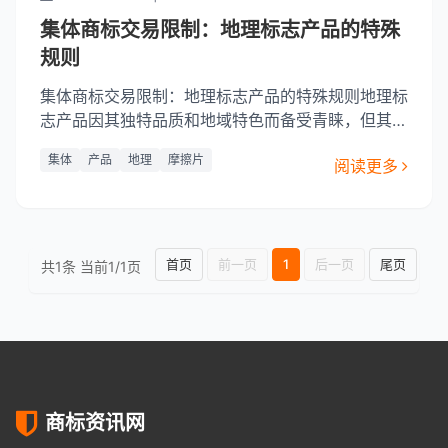
集体商标交易限制：地理标志产品的特殊
规则
集体商标交易限制：地理标志产品的特殊规则地理标
志产品因其独特品质和地域特色而备受青睐，但其交
易过程中的限制却为消费者和生产者带来了一定的困
集体
产品
地理
摩擦片
阅读更多
扰。本文旨在深入探讨集体商标交易限制中的地理标
志产品的特殊规则，以期为相关领域的参与者提供更
清晰的指导。地理标志产品的独特性与价值地理标志
产品以其独特的品质
首页
前一页
1
后一页
尾页
共1条 当前1/1页
商标资讯网